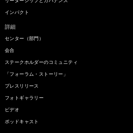
リーダーシップとガバナンス
Young and Restless
インパクト
From 2015 to 2063: Accelerating Africa's
詳細
Transformation
センター（部門）
An Insight, An Idea with Tony Elumelu
会合
Global Growth Companies Award Ceremony
ステークホルダーのコミュニティ
「フォーラム・ストーリー」
Engaging in Energy
プレスリリース
Africa Growth Outlook
フォトギャラリー
Closing Remarks
ビデオ
ポッドキャスト