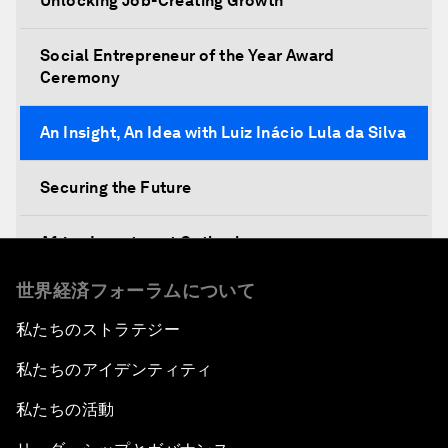
Unlocking Job-Creating Growth
Social Entrepreneur of the Year Award
Ceremony
An Insight, An Idea with Luiz Inácio Lula da Silva
Securing the Future
Africa Investment Outlook
世界経済フォーラムについて
Partnering for Prosperity
私たちのストラテジー
Investing in Health
私たちのアイデンティティ
Private Sector, Public Works
私たちの活動