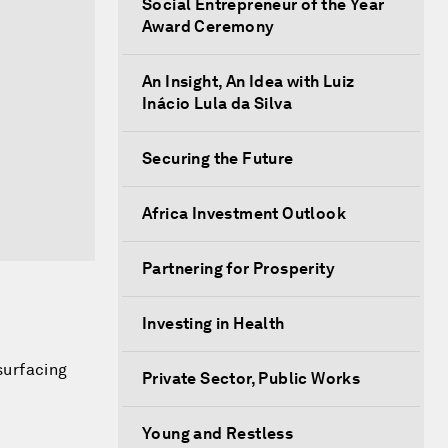
Social Entrepreneur of the Year
Award Ceremony
An Insight, An Idea with Luiz
Inácio Lula da Silva
Securing the Future
Africa Investment Outlook
Partnering for Prosperity
Investing in Health
surfacing
Private Sector, Public Works
Young and Restless