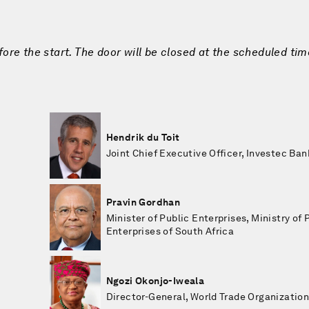
fore the start. The door will be closed at the scheduled tim
Hendrik du Toit
Joint Chief Executive Officer, Investec Ban
Pravin Gordhan
Minister of Public Enterprises, Ministry of 
Enterprises of South Africa
Ngozi Okonjo-Iweala
Director-General, World Trade Organizatio