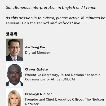
Simultaneous interpretation in English and French
As this session is televised, please arrive 15 minutes be
session is on the record and webcast live.
登壇者
Jin-Yong Cai
Digital Member
Claver Gatete
Executive Secretary, United Nations Economic
Commission for Africa (UNECA)
Bronwyn Nielsen
Founder and Chief Executive Officer, The Nielsen
Network