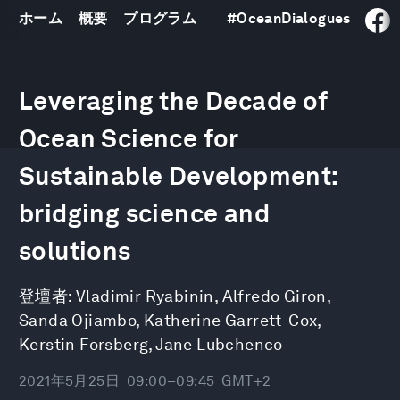
ホーム
概要
プログラム
#
OceanDialogues
0
seconds
Leveraging the Decade of
of
48
minutes,
Ocean Science for
52
seconds
Sustainable Development:
bridging science and
solutions
登壇者:
Vladimir Ryabinin
,
Alfredo Giron
,
Sanda Ojiambo
,
Katherine Garrett-Cox
,
Kerstin Forsberg
,
Jane Lubchenco
2021年5月25日
09:00–09:45
GMT+2