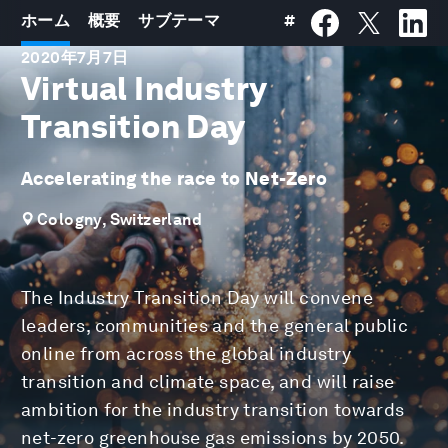
ホーム
概要
サブテーマ
#
2020年7月7日
Virtual Industry
Transition Day
Accelerating the race to Net-Zero
Cologny, Switzerland
The Industry Transition Day will convene
leaders, communities and the general public
online from across the global industry
transition and climate space, and will raise
ambition for the industry transition towards
net-zero greenhouse gas emissions by 2050.