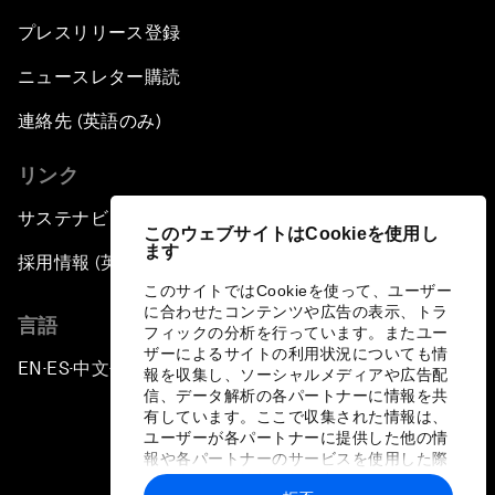
プレスリリース登録
ニュースレター購読
連絡先 (英語のみ)
リンク
サステナビリティへの取り組み
このウェブサイトはCookieを使用し
ます
採用情報 (英語のみ)
このサイトではCookieを使って、ユーザー
に合わせたコンテンツや広告の表示、トラ
言語
フィックの分析を行っています。またユー
ザーによるサイトの利用状況についても情
EN
ES
中文
日本語
▪
▪
▪
報を収集し、ソーシャルメディアや広告配
信、データ解析の各パートナーに情報を共
有しています。ここで収集された情報は、
ユーザーが各パートナーに提供した他の情
報や各パートナーのサービスを使用した際
に収集された情報と組み合わされ、各パー