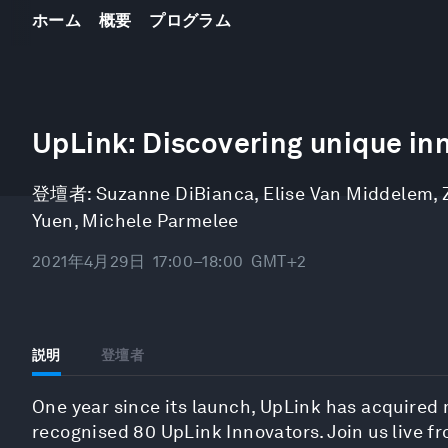
ホーム
概要
プログラム
0
seconds
UpLink: Discovering unique in
of
43
minutes,
登壇者:
Suzanne DiBianca
,
Elise Van Middelem
,
59
seconds
Volume
Yuen
,
Michele Parmelee
90%
2021年4月29日
17:00–18:00
GMT+2
説明
登壇者
One year since its launch, UpLink has acquired 
recognised 80 UpLink Innovators. Join us live f