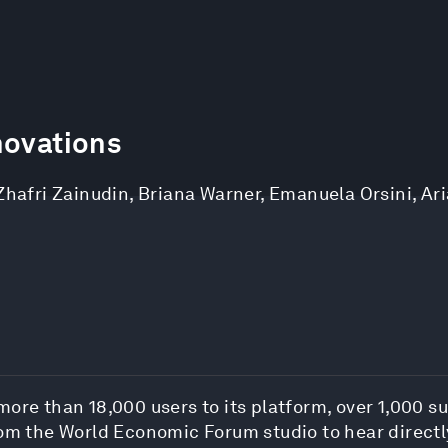
novations
Zhafri Zainudin
,
Briana Warner
,
Emanuela Orsini
,
Ar
more than 18,000 users to its platform, over 1,000 s
rom the World Economic Forum studio to hear direct