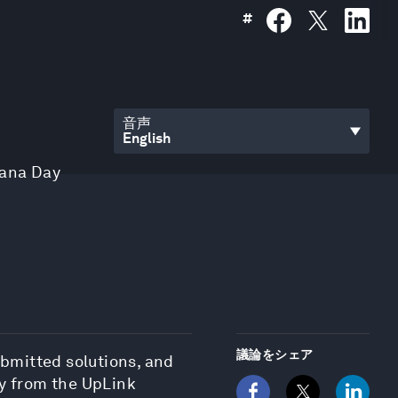
#
音声
iana Day
議論をシェア
ubmitted solutions, and
ly from the UpLink