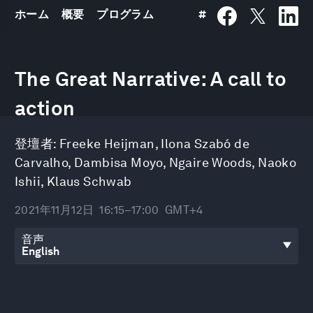
ホーム
概要
プログラム
#
0
seconds
The Great Narrative: A call to
of
46
minutes,
action
27
seconds
登壇者:
Freeke Heijman
,
Ilona Szabó de
Carvalho
,
Dambisa Moyo
,
Ngaire Woods
,
Naoko
Ishii
,
Klaus Schwab
2021年11月12日
16:15–17:00
GMT+4
音声