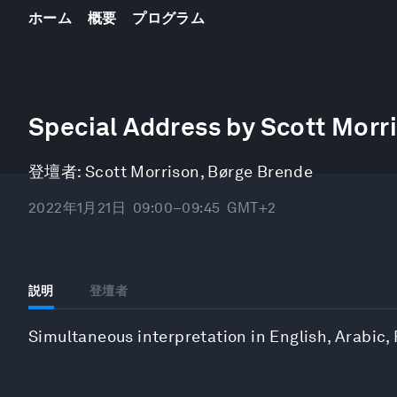
ホーム
概要
プログラム
0
seconds
Special Address by Scott Morri
of
49
minutes,
登壇者:
Scott Morrison
,
Børge Brende
50
seconds
Volume
90%
2022年1月21日
09:00–09:45
GMT+2
説明
登壇者
Simultaneous interpretation in English, Arabic