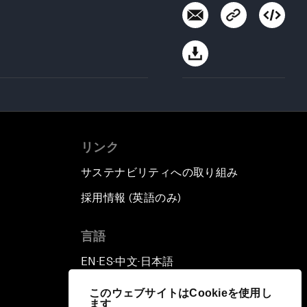
リンク
サステナビリティへの取り組み
採用情報 (英語のみ)
て
言語
EN
ES
中文
日本語
▪
▪
▪
このウェブサイトはCookieを使用し
ます