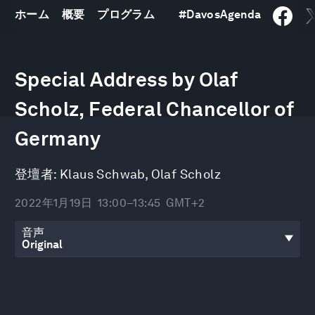
ホーム
概要
プログラム
#
DavosAgenda
0
seconds
Special Address by Olaf
of
27
minutes,
Scholz, Federal Chancellor of
50
seconds
Germany
登壇者:
Klaus Schwab
,
Olaf Scholz
2022年1月19日
13:00–13:45
GMT+2
音声