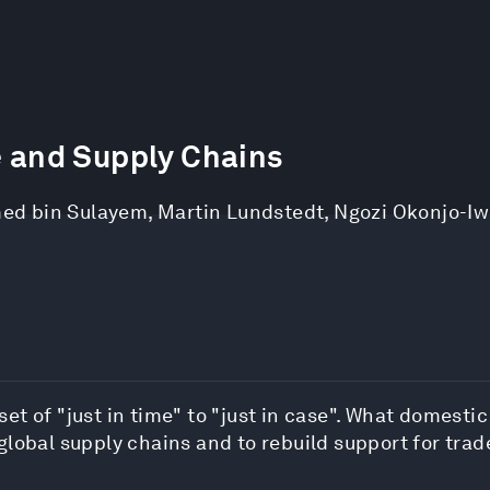
e and Supply Chains
ed bin Sulayem
,
Martin Lundstedt
,
Ngozi Okonjo-Iw
t of "just in time" to "just in case". What domestic
global supply chains and to rebuild support for trad