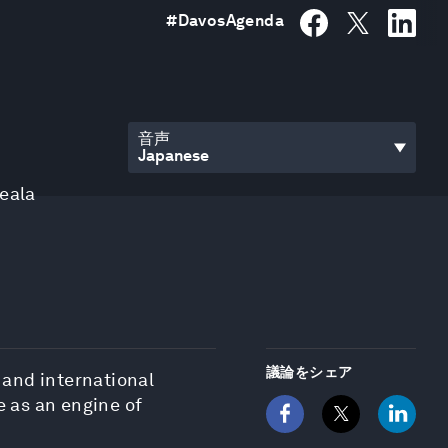
#
DavosAgenda
音声
eala
議論をシェア
 and international
e as an engine of