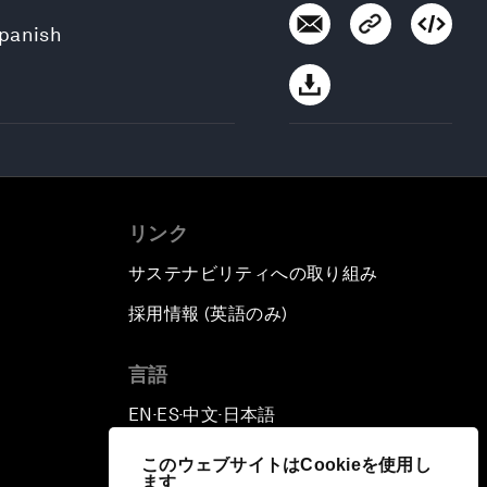
Spanish
リンク
サステナビリティへの取り組み
採用情報 (英語のみ)
て
言語
EN
ES
中文
日本語
▪
▪
▪
このウェブサイトはCookieを使用し
ます