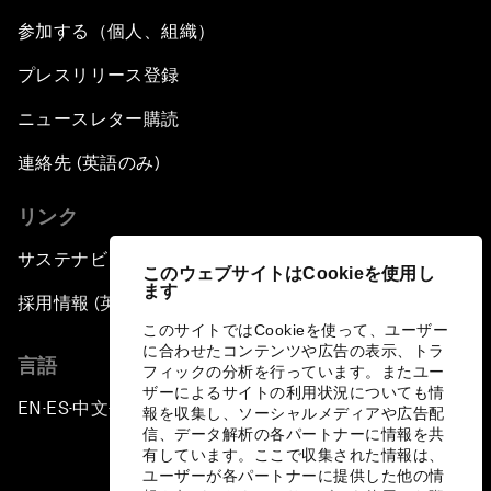
参加する（個人、組織）
プレスリリース登録
ニュースレター購読
連絡先 (英語のみ)
リンク
サステナビリティへの取り組み
このウェブサイトはCookieを使用し
ます
採用情報 (英語のみ)
このサイトではCookieを使って、ユーザー
に合わせたコンテンツや広告の表示、トラ
言語
フィックの分析を行っています。またユー
ザーによるサイトの利用状況についても情
EN
ES
中文
日本語
▪
▪
▪
報を収集し、ソーシャルメディアや広告配
信、データ解析の各パートナーに情報を共
有しています。ここで収集された情報は、
ユーザーが各パートナーに提供した他の情