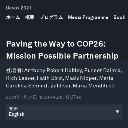
Davos 2021
ホーム
概要
プログラム
Media Programme
Book
0
seconds
Paving the Way to COP26:
of
44
minutes,
Mission Possible Partnership
20
seconds
登壇者:
Anthony Robert Hobley
,
Puneet Dalmia
,
Rich Lesser
,
Fatih Birol
,
Mads Nipper
,
Maria
Carolina Schmidt Zaldívar
,
María Mendiluce
2021年1月27日
15:30–16:15
GMT+2
音声