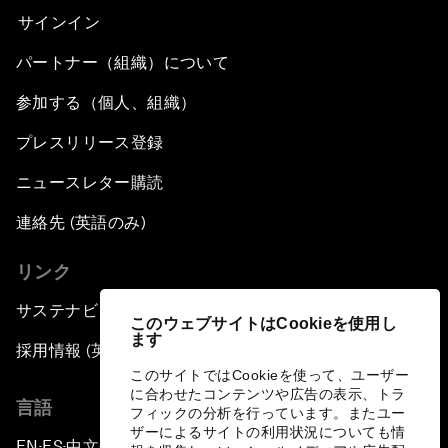
サインイン
パートナー（組織）について
参加する（個人、組織）
プレスリリース登録
ニュースレター購読
連絡先 (英語のみ)
リンク
サステナビリティへの取り組み
このウェブサイトはCookieを使用し
ます
採用情報 (英語のみ)
このサイトではCookieを使って、ユーザー
に合わせたコンテンツや広告の表示、トラ
言語
フィックの分析を行っています。またユー
ザーによるサイトの利用状況についても情
EN
ES
中文
日本語
▪
▪
▪