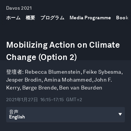
Davos 2021
ホーム
概要
プログラム
Media Programme
Book
0
seconds
Mobilizing Action on Climate
of
1
hour,
Change (Option 2)
3
minutes,
12
登壇者:
Rebecca Blumenstein
,
Feike Sybesma
,
seconds
Jesper Brodin
,
Amina Mohammed
,
John F.
Kerry
,
Børge Brende
,
Ben van Beurden
2021年1月27日
16:15–17:15
GMT+2
音声