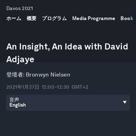
Davos 2021
ホーム
概要
プログラム
Media Programme
Book
0
seconds
An Insight, An Idea with David
of
32
minutes,
Adjaye
0
登壇者:
Bronwyn Nielsen
2021年1月27日
12:00–12:30
GMT+2
音声