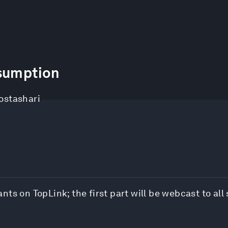
nsumption
ostashari
pants on TopLink; the first part will be webcast to all