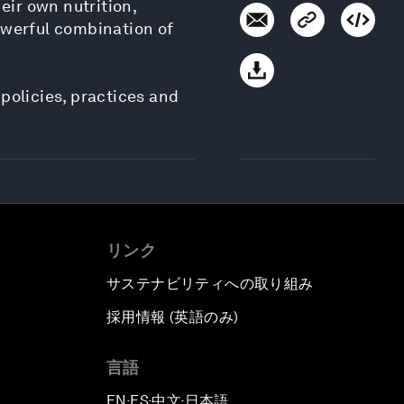
ir own nutrition,
owerful combination of
policies, practices and
リンク
サステナビリティへの取り組み
採用情報 (英語のみ)
て
言語
EN
ES
中文
日本語
▪
▪
▪