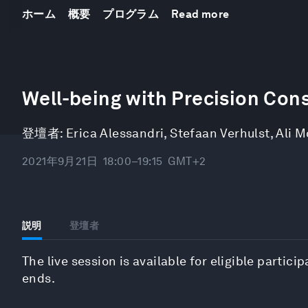
ホーム
概要
プログラム
Read more
0
seconds
Well-being with Precision Co
of
29
minutes,
登壇者:
Erica Alessandri
,
Stefaan Verhulst
,
Ali M
58
seconds
Volume
90%
2021年9月21日
18:00–19:15
GMT+2
説明
登壇者
The live session is available for eligible partici
ends.