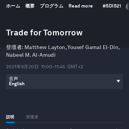
ホーム
概要
プログラム
Read more
#
SDIS21
0
seconds
Trade for Tomorrow
of
43
minutes,
登壇者:
Matthew Layton
,
Yousef Gamal El-Din
,
9
seconds
Nabeel M. Al-Amudi
2021年9月20日
11:00–11:45
GMT+2
音声
説明
登壇者