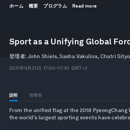
ホーム
概要
プログラム
Read more
0
seconds
Sport as a Unifying Global For
of
30
minutes,
登壇者:
John Shiels
,
Sasha Vakulina
,
Chatri Sity
23
seconds
Volume
90%
2021年9月21日
17:00–17:30
GMT+2
説明
登壇者
From the unified flag at the 2018 PyeongChang W
the world’s largest sporting events have celebra