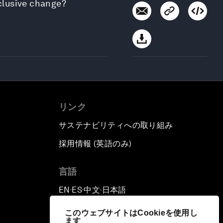
clusive change?
リンク
サステナビリティへの取り組み
採用情報 (英語のみ)
て
言語
EN
ES
中文
日本語
▪
▪
▪
このウェブサイトはCookieを使用し
ます