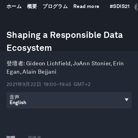
ホーム
概要
プログラム
Read more
#
SDIS21
0
seconds
Shaping a Responsible Data
of
46
minutes,
Ecosystem
46
seconds
登壇者:
Gideon Lichfield
,
JoAnn Stonier
,
Erin
Egan
,
Alain Bejjani
2021年9月22日
19:00–19:45
GMT+2
音声
説明
登壇者