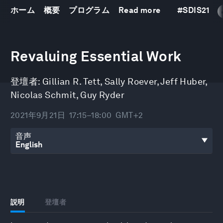
ホーム
概要
プログラム
Read more
#
SDIS21
0
seconds
Revaluing Essential Work
of
39
minutes,
登壇者:
Gillian R. Tett
,
Sally Roever
,
Jeff Huber
,
51
seconds
Nicolas Schmit
,
Guy Ryder
2021年9月21日
17:15–18:00
GMT+2
音声
説明
登壇者