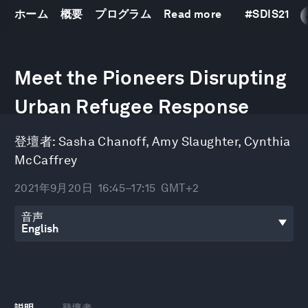
ホーム
概要
プログラム
Read more
#
SDIS21
0
seconds
Meet the Pioneers Disrupting
of
32
minutes,
Urban Refugee Response
51
seconds
登壇者:
Sasha Chanoff
,
Amy Slaughter
,
Cynthia
McCaffrey
2021年9月20日
16:45–17:15
GMT+2
音声
説明
登壇者