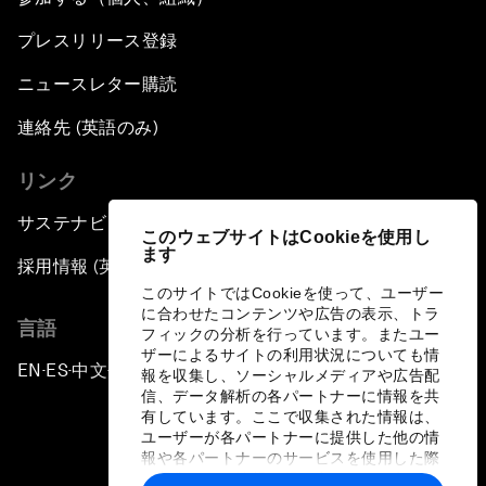
プレスリリース登録
ニュースレター購読
連絡先 (英語のみ)
リンク
サステナビリティへの取り組み
このウェブサイトはCookieを使用し
ます
採用情報 (英語のみ)
このサイトではCookieを使って、ユーザー
に合わせたコンテンツや広告の表示、トラ
言語
フィックの分析を行っています。またユー
ザーによるサイトの利用状況についても情
EN
ES
中文
日本語
▪
▪
▪
報を収集し、ソーシャルメディアや広告配
信、データ解析の各パートナーに情報を共
有しています。ここで収集された情報は、
ユーザーが各パートナーに提供した他の情
報や各パートナーのサービスを使用した際
に収集された情報と組み合わされ、各パー