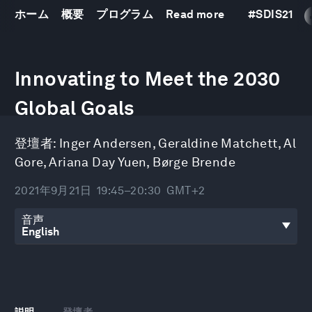
ホーム
概要
プログラム
Read more
#
SDIS21
0
seconds
Innovating to Meet the 2030
of
47
minutes,
Global Goals
21
seconds
登壇者:
Inger Andersen
,
Geraldine Matchett
,
Al
Gore
,
Ariana Day Yuen
,
Børge Brende
2021年9月21日
19:45–20:30
GMT+2
音声
説明
登壇者