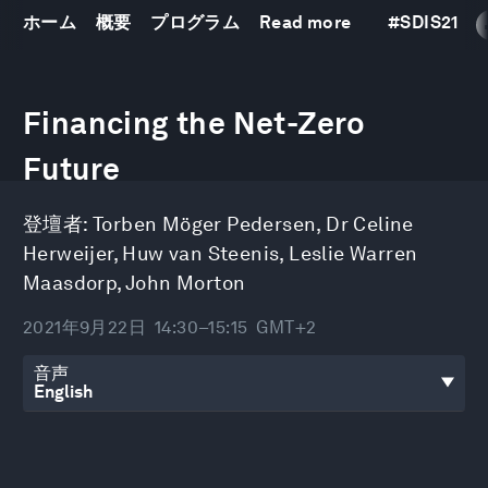
ホーム
概要
プログラム
Read more
#
SDIS21
0
seconds
Financing the Net-Zero
of
43
minutes,
Future
54
seconds
登壇者:
Torben Möger Pedersen
,
Dr Celine
Herweijer
,
Huw van Steenis
,
Leslie Warren
Maasdorp
,
John Morton
2021年9月22日
14:30–15:15
GMT+2
音声