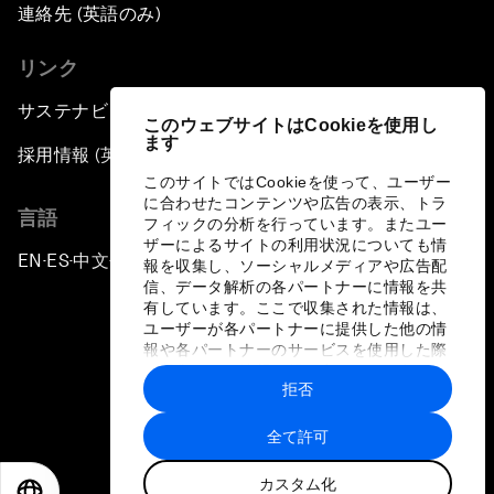
連絡先 (英語のみ)
リンク
サステナビリティへの取り組み
このウェブサイトはCookieを使用し
ます
採用情報 (英語のみ)
このサイトではCookieを使って、ユーザー
に合わせたコンテンツや広告の表示、トラ
言語
フィックの分析を行っています。またユー
ザーによるサイトの利用状況についても情
EN
ES
中文
日本語
▪
▪
▪
報を収集し、ソーシャルメディアや広告配
信、データ解析の各パートナーに情報を共
有しています。ここで収集された情報は、
ユーザーが各パートナーに提供した他の情
報や各パートナーのサービスを使用した際
に収集された情報と組み合わされ、各パー
拒否
トナーによって使用されることがありま
プライバシーポリシーと利用規約
す。
全て許可
サイトマップ
カスタム化
©
2026
世界経済フォーラム
EN
ES
中文
日本語