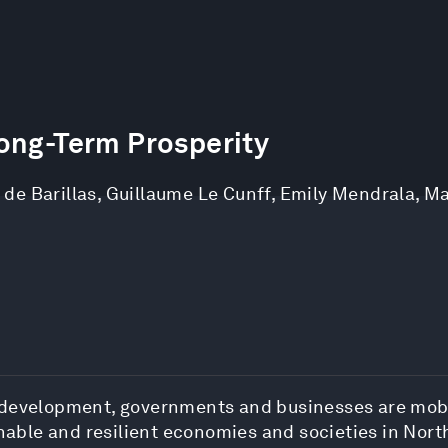
ong-Term Prosperity
 de Barillas
,
Guillaume Le Cunff
,
Emily Mendrala
,
Ma
 development, governments and businesses are mobi
ainable and resilient economies and societies in Nor