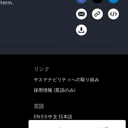
-term.
リンク
サステナビリティへの取り組み
採用情報 (英語のみ)
て
言語
EN
ES
中文
日本語
▪
▪
▪