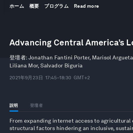
ホーム
概要
プログラム
Read more
0
seconds
Advancing Central America’s L
of
48
minutes,
登壇者:
Jonathan Fantini Porter
,
Marisol Argueta
13
seconds
Volume
Liliana Mor
,
Salvador Biguria
90%
2021年9月23日
17:45–18:30
GMT+2
説明
登壇者
From expanding internet access to agricultural
structural factors hindering an inclusive, sust