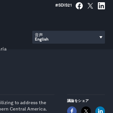
#
SDIS21
音声
ría
議論をシェア
lizing to address the
thern Central America.