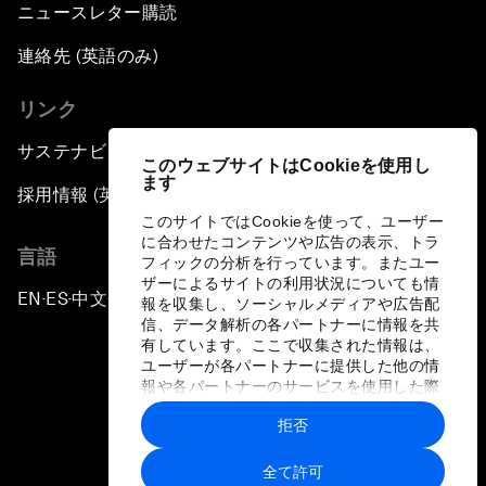
ニュースレター購読
連絡先 (英語のみ)
リンク
サステナビリティへの取り組み
このウェブサイトはCookieを使用し
ます
採用情報 (英語のみ)
このサイトではCookieを使って、ユーザー
に合わせたコンテンツや広告の表示、トラ
言語
フィックの分析を行っています。またユー
ザーによるサイトの利用状況についても情
EN
ES
中文
日本語
▪
▪
▪
報を収集し、ソーシャルメディアや広告配
信、データ解析の各パートナーに情報を共
有しています。ここで収集された情報は、
ユーザーが各パートナーに提供した他の情
報や各パートナーのサービスを使用した際
に収集された情報と組み合わされ、各パー
拒否
トナーによって使用されることがありま
プライバシーポリシーと利用規約
す。
全て許可
サイトマップ