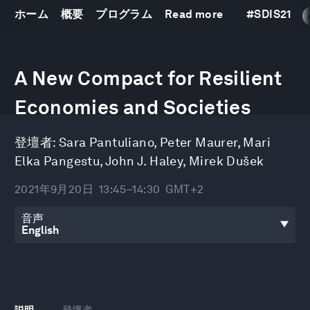
ホーム
概要
プログラム
Read more
#
SDIS21
0
seconds
A New Compact for Resilient
of
51
minutes,
Economies and Societies
16
seconds
登壇者:
Sara Pantuliano
,
Peter Maurer
,
Mari
Elka Pangestu
,
John J. Haley
,
Mirek Dušek
2021年9月20日
13:45–14:30
GMT+2
音声
説明
登壇者