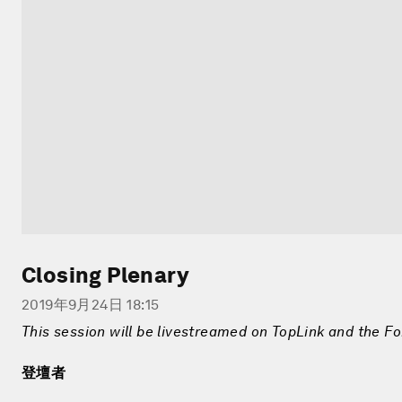
Closing Plenary
2019年9月24日 18:15
This session will be livestreamed on TopLink and the F
登壇者