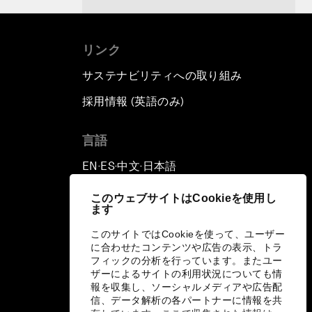
リンク
サステナビリティへの取り組み
採用情報 (英語のみ)
て
言語
EN
ES
中文
日本語
▪
▪
▪
このウェブサイトはCookieを使用し
ます
このサイトではCookieを使って、ユーザー
に合わせたコンテンツや広告の表示、トラ
フィックの分析を行っています。またユー
ザーによるサイトの利用状況についても情
報を収集し、ソーシャルメディアや広告配
信、データ解析の各パートナーに情報を共