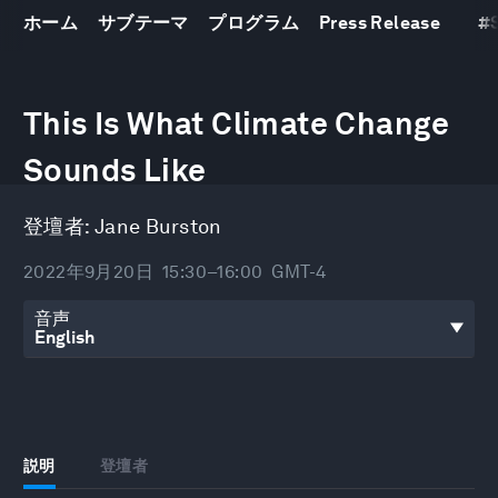
ホーム
サブテーマ
プログラム
Press Release
#
0
seconds
This Is What Climate Change
of
29
Sounds Like
minutes,
27
seconds
登壇者:
Jane Burston
2022年9月20日
15:30–16:00
GMT-4
音声
説明
登壇者