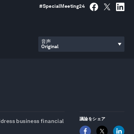
#
SpecialMeeting24
音声
議論をシェア
ddress business financial