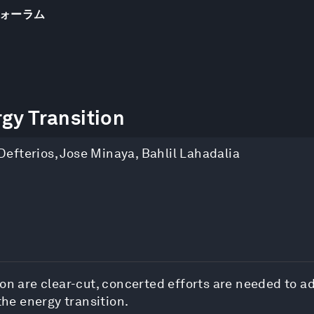
ォーラム
gy Transition
Defterios
,
Jose Minaya
,
Bahlil Lahadalia
ion are clear-cut, concerted efforts are needed to a
the energy transition.