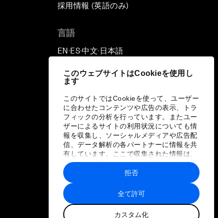
採用情報 (英語のみ)
て
言語
EN
ES
中文
日本語
▪
▪
▪
このウェブサイトはCookieを使用し
ます
このサイトではCookieを使って、ユーザー
に合わせたコンテンツや広告の表示、トラ
フィックの分析を行っています。またユー
ザーによるサイトの利用状況についても情
報を収集し、ソーシャルメディアや広告配
信、データ解析の各パートナーに情報を共
有しています。ここで収集された情報は、
ユーザーが各パートナーに提供した他の情
報や各パートナーのサービスを使用した際
拒否
に収集された情報と組み合わされ、各パー
トナーによって使用されることがありま
全て許可
す。
カスタム化