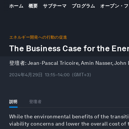
ホーム
概要
サブテーマ
プログラム
オープン・フ
0
seconds
エネルギー開発への行動の促進
of
The Business Case for the Ener
48
minutes,
48
seconds
Volume
登壇者:
Jean-Pascal Tricoire
,
Amin Nasser
,
John 
90%
2024年4月29日
13:15–14:00
(GMT+3)
説明
登壇者
While the environmental benefits of the transit
viability concerns and lower the overall cost of 