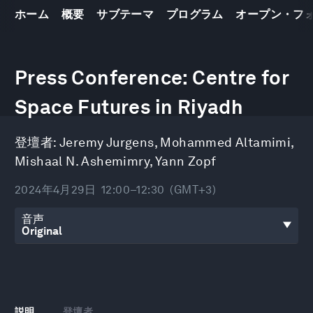
ホーム
概要
サブテーマ
プログラム
オープン・フ
0
seconds
Press Conference: Centre for
of
18
Space Futures in Riyadh
minutes,
51
seconds
登壇者:
Jeremy Jurgens
,
Mohammed Altamimi
,
Mishaal N. Ashemimry
,
Yann Zopf
2024年4月29日
12:00–12:30
(GMT+3)
音声
説明
登壇者