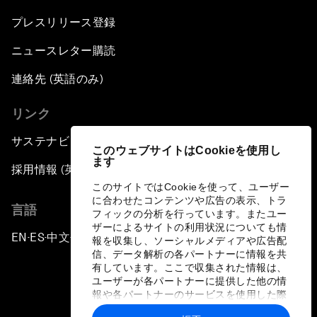
プレスリリース登録
ニュースレター購読
連絡先 (英語のみ)
リンク
サステナビリティへの取り組み
このウェブサイトはCookieを使用し
ます
採用情報 (英語のみ)
このサイトではCookieを使って、ユーザー
に合わせたコンテンツや広告の表示、トラ
言語
フィックの分析を行っています。またユー
ザーによるサイトの利用状況についても情
EN
ES
中文
日本語
▪
▪
▪
報を収集し、ソーシャルメディアや広告配
信、データ解析の各パートナーに情報を共
有しています。ここで収集された情報は、
ユーザーが各パートナーに提供した他の情
報や各パートナーのサービスを使用した際
に収集された情報と組み合わされ、各パー