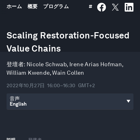
ホーム
概要
プログラム
#
0
seconds
Scaling Restoration-Focused
of
32
minutes,
Value Chains
18
seconds
登壇者:
Nicole Schwab
,
Irene Arias Hofman
,
William Kwende
,
Wain Collen
2022年10月27日
16:00–16:30
GMT+2
音声
説明
登壇者