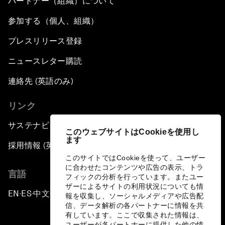
パートナー（組織）について
参加する（個人、組織）
プレスリリース登録
ニュースレター購読
連絡先 (英語のみ)
リンク
サステナビリティへの取り組み
このウェブサイトはCookieを使用し
ます
採用情報 (英語のみ)
このサイトではCookieを使って、ユーザー
に合わせたコンテンツや広告の表示、トラ
言語
フィックの分析を行っています。またユー
ザーによるサイトの利用状況についても情
EN
ES
中文
日本語
▪
▪
▪
報を収集し、ソーシャルメディアや広告配
信、データ解析の各パートナーに情報を共
有しています。ここで収集された情報は、
ユーザーが各パートナーに提供した他の情