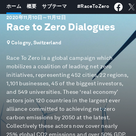
ホーム
概要
サブテーマ
#
RaceToZero
2020年11月10日
～
11月12日
Race to Zero Dialogues
Cologny, Switzerland
Race To Zero is a global campaign which
mobilizes a coalition of leading net zero
initiatives, representing 452 cities, 22 regions,
1,101 businesses, 45 of the biggest investors,
and 549 universities. These ‘real economy’
actors join 120 countries in the largest ever
alliance committed to achieving net-zero
carbon emissions by 2050 at the latest.
Collectively these actors now cover nearly
25% global CO2 emissions and over 50% GDP.