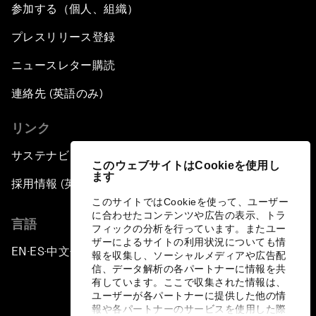
参加する（個人、組織）
プレスリリース登録
ニュースレター購読
連絡先 (英語のみ)
リンク
サステナビリティへの取り組み
このウェブサイトはCookieを使用し
ます
採用情報 (英語のみ)
このサイトではCookieを使って、ユーザー
に合わせたコンテンツや広告の表示、トラ
言語
フィックの分析を行っています。またユー
ザーによるサイトの利用状況についても情
EN
ES
中文
日本語
▪
▪
▪
報を収集し、ソーシャルメディアや広告配
信、データ解析の各パートナーに情報を共
有しています。ここで収集された情報は、
ユーザーが各パートナーに提供した他の情
報や各パートナーのサービスを使用した際