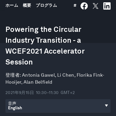
ホーム
概要
プログラム
#
0
seconds
Powering the Circular
of
59
minutes,
Industry Transition - a
17
seconds
WCEF2021 Accelerator
Session
登壇者:
Antonia Gawel
,
Li Chen
,
Florika Fink-
Hooijer
,
Alan Belfield
2021年9月15日
10:30–11:30
GMT+2
音声