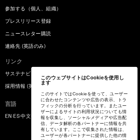
参加する（個人、組織）
プレスリリース登録
ニュースレター購読
連絡先 (英語のみ)
リンク
サステナビリティへの取り組み
このウェブサイトはCookieを使用し
ます
採用情報 (英語のみ)
このサイトではCookieを使って、ユーザー
に合わせたコンテンツや広告の表示、トラ
言語
フィックの分析を行っています。またユー
ザーによるサイトの利用状況についても情
EN
ES
中文
日本語
▪
▪
▪
報を収集し、ソーシャルメディアや広告配
信、データ解析の各パートナーに情報を共
有しています。ここで収集された情報は、
ユーザーが各パートナーに提供した他の情