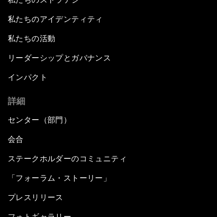
私たちのアイデンティティ
Collective Action towards Reskilling India
私たちの活動
An Insight, An Idea with Arun Jaitley
リーダーシップとガバナンス
India Economic Outlook
インパクト
詳細
Weaving a Better Future
センター（部門）
Educating beyond the Margins
会合
Himalayan Stand-Off
ステークホルダーのコミュニティ
「フォーラム・ストーリー」
This Populist World
プレスリリース
A Conversation with Smriti Zubin Irani and
フォトギャラリー