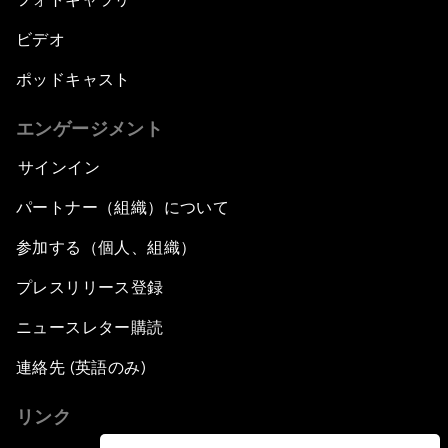
Karan Johar
ビデオ
The Union of States
ポッドキャスト
An Insight, An Idea with Vasundhara Raje
エンゲージメント
Scindia
サインイン
One Quarter: One Nation, One Tax
パートナー（組織）について
Preserving Indian Arts
参加する（個人、組織）
プレスリリース登録
An Insight, An Idea with Sadhguru
ニュースレター購読
The New India
連絡先 (英語のみ)
リンク