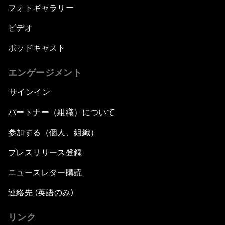
フォトギャラリー
Karan Johar
ビデオ
The Union of States
ポッドキャスト
An Insight, An Idea with Vasundhara Raje
エンゲージメント
Scindia
サインイン
One Quarter: One Nation, One Tax
パートナー（組織）について
Preserving Indian Arts
参加する（個人、組織）
プレスリリース登録
An Insight, An Idea with Sadhguru
ニュースレター購読
The New India
連絡先 (英語のみ)
リンク