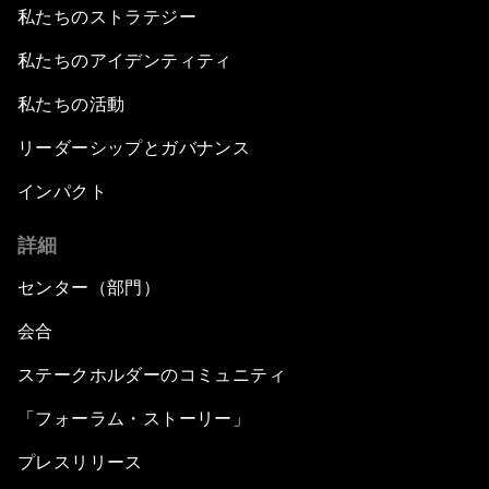
Leadership on the Paris Agreement
私たちのストラテジー
私たちのアイデンティティ
Collective Action towards Reskilling India
私たちの活動
An Insight, An Idea with Arun Jaitley
リーダーシップとガバナンス
India Economic Outlook
インパクト
詳細
Weaving a Better Future
センター（部門）
Educating beyond the Margins
会合
Himalayan Stand-Off
ステークホルダーのコミュニティ
「フォーラム・ストーリー」
This Populist World
プレスリリース
A Conversation with Smriti Zubin Irani and