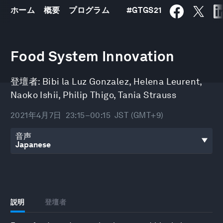
ホーム
概要
プログラム
#
GTGS21
0
seconds
Food System Innovation
of
31
minutes,
登壇者:
Bibi la Luz Gonzalez
,
Helena Leurent
,
26
seconds
Naoko Ishii
,
Philip Thigo
,
Tania Strauss
2021年4月7日
23:15–00:15
JST (GMT+9)
音声
説明
登壇者