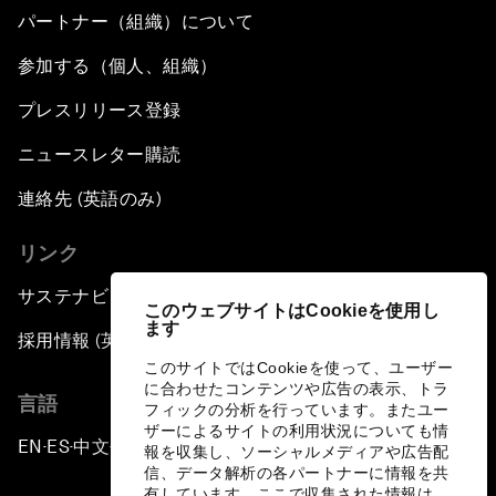
パートナー（組織）について
参加する（個人、組織）
プレスリリース登録
ニュースレター購読
連絡先 (英語のみ)
リンク
サステナビリティへの取り組み
このウェブサイトはCookieを使用し
ます
採用情報 (英語のみ)
このサイトではCookieを使って、ユーザー
に合わせたコンテンツや広告の表示、トラ
言語
フィックの分析を行っています。またユー
ザーによるサイトの利用状況についても情
EN
ES
中文
日本語
▪
▪
▪
報を収集し、ソーシャルメディアや広告配
信、データ解析の各パートナーに情報を共
有しています。ここで収集された情報は、