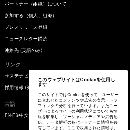
パートナー（組織）について
参加する（個人、組織）
プレスリリース登録
ニュースレター購読
連絡先 (英語のみ)
リンク
サステナビリティへの取り組み
このウェブサイトはCookieを使用し
ます
採用情報 (英語のみ)
このサイトではCookieを使って、ユーザー
に合わせたコンテンツや広告の表示、トラ
言語
フィックの分析を行っています。またユー
ザーによるサイトの利用状況についても情
EN
ES
中文
日本語
▪
▪
▪
報を収集し、ソーシャルメディアや広告配
信、データ解析の各パートナーに情報を共
有しています。ここで収集された情報は、