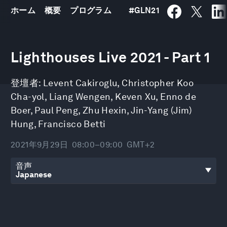
ホーム
概要
プログラム
#
GLN21
0
seconds
Lighthouses Live 2021 - Part 1
of
1
hour,
登壇者:
Levent Cakiroglu
,
Christopher Koo
1
minute,
Cha-yol
,
Liang Wengen
,
Keven Xu
,
Enno de
29
seconds
Boer
,
Paul Peng
,
Zhu Hexin
,
Jin-Yang (Jim)
Hung
,
Francisco Betti
2021年9月29日
08:00–09:00
GMT+2
音声