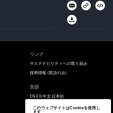
リンク
サステナビリティへの取り組み
採用情報 (英語のみ)
て
言語
EN
ES
中文
日本語
▪
▪
▪
このウェブサイトはCookieを使用し
ます