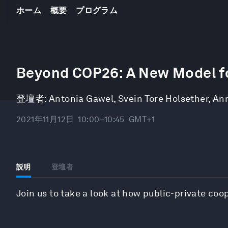
ホーム
概要
プログラム
0
seconds
Beyond COP26: A New Model fo
of
46
minutes,
登壇者:
Antonia Gawel
,
Svein Tore Holsether
,
Ann
18
seconds
Volume
90%
2021年11月12日
10:00–10:45
GMT+1
説明
登壇者
Join us to take a look at how public-private coop