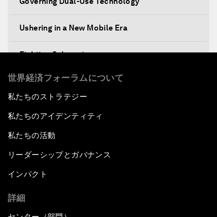
Governing Dual-Use Technology
Ushering in a New Mobile Era
Fighting Cybercrime
世界経済フォーラムについて
Standing Up for Science
私たちのストラテジー
China's Financial Opening
私たちのアイデンティティ
A Global Conversation on Artificial Intelligence
私たちの活動
リーダーシップとガバナンス
An Insight, An Idea with Papi Jiang
インパクト
The Blue Economy
詳細
From Bioluminescent Jellyfish to the Next-
センター（部門）