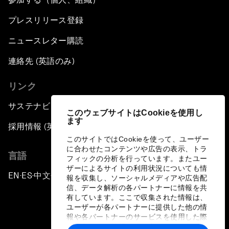
The Future of Computing
プレスリリース登録
China's Pop Power
ニュースレター購読
The Rise of Data-ocracy
連絡先 (英語のみ)
リンク
Earth Data: A Remedy for Environmental Risk?
サステナビリティへの取り組み
このウェブサイトはCookieを使用し
Scaling Up Electric Mobility
ます
採用情報 (英語のみ)
このサイトではCookieを使って、ユーザー
Strategic Outlook on Europe
に合わせたコンテンツや広告の表示、トラ
言語
フィックの分析を行っています。またユー
ザーによるサイトの利用状況についても情
China's Green Leadership
EN
ES
中文
日本語
▪
▪
▪
報を収集し、ソーシャルメディアや広告配
信、データ解析の各パートナーに情報を共
有しています。ここで収集された情報は、
In Innovation's Shadow
ユーザーが各パートナーに提供した他の情
報や各パートナーのサービスを使用した際
に収集された情報と組み合わされ、各パー