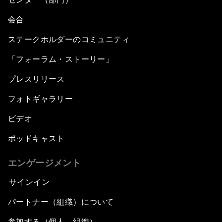
Generation of LEDs
会合
Navigating a Multiconceptual World Order
ステークホルダーのコミュニティ
「フォーラム・ストーリー」
China's Bay Area Economy
プレスリリース
An Insight, An Idea with Ken Hu
フォトギャラリー
Precision Medicine: Progress and Promise
ビデオ
ポッドキャスト
New Frontiers of Creativity
エンゲージメント
Innovation Nation
サインイン
The Sports Effect
パートナー（組織）について
参加する（個人、組織）