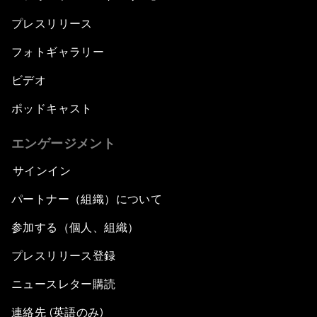
China's Bay Area Economy
プレスリリース
An Insight, An Idea with Ken Hu
フォトギャラリー
Precision Medicine: Progress and Promise
ビデオ
ポッドキャスト
New Frontiers of Creativity
エンゲージメント
Innovation Nation
サインイン
The Sports Effect
パートナー（組織）について
参加する（個人、組織）
The Future of Computing
プレスリリース登録
China's Pop Power
ニュースレター購読
The Rise of Data-ocracy
連絡先 (英語のみ)