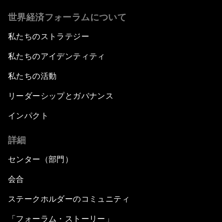
世界経済フォーラムについて
Standing Up for Science
私たちのストラテジー
China's Financial Opening
私たちのアイデンティティ
A Global Conversation on Artificial Intelligence
私たちの活動
リーダーシップとガバナンス
An Insight, An Idea with Papi Jiang
インパクト
The Blue Economy
詳細
From Bioluminescent Jellyfish to the Next-
センター（部門）
Generation of LEDs
会合
Navigating a Multiconceptual World Order
ステークホルダーのコミュニティ
「フォーラム・ストーリー」