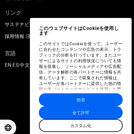
リンク
Earth Data: A Remedy for Environmental Risk?
サステナビリティへの取り組み
このウェブサイトはCookieを使用し
Scaling Up Electric Mobility
ます
採用情報 (英語のみ)
このサイトではCookieを使って、ユーザー
Strategic Outlook on Europe
に合わせたコンテンツや広告の表示、トラ
言語
フィックの分析を行っています。またユー
ザーによるサイトの利用状況についても情
China's Green Leadership
EN
ES
中文
日本語
▪
▪
▪
報を収集し、ソーシャルメディアや広告配
信、データ解析の各パートナーに情報を共
有しています。ここで収集された情報は、
In Innovation's Shadow
ユーザーが各パートナーに提供した他の情
報や各パートナーのサービスを使用した際
に収集された情報と組み合わされ、各パー
Welcome to the Annual Meeting of the New
拒否
トナーによって使用されることがありま
Champions 2018
プライバシーポリシーと利用規約
す。
全て許可
サイトマップ
Opening Plenary with Li Keqiang
カスタム化
©
2026
世界経済フォーラム
EN
ES
中文
日本語