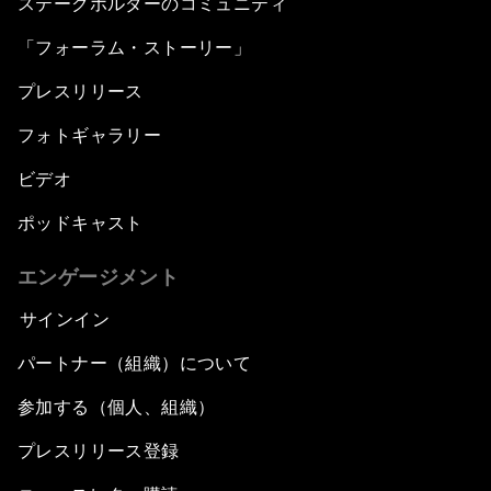
ステークホルダーのコミュニティ
「フォーラム・ストーリー」
China's Bay Area Economy
プレスリリース
An Insight, An Idea with Ken Hu
フォトギャラリー
Precision Medicine: Progress and Promise
ビデオ
ポッドキャスト
New Frontiers of Creativity
エンゲージメント
Innovation Nation
サインイン
The Sports Effect
パートナー（組織）について
参加する（個人、組織）
The Future of Computing
プレスリリース登録
China's Pop Power