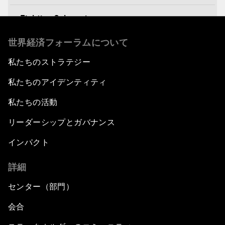
Fighting Cybercrime
世界経済フォーラムについて
Standing Up for Science
私たちのストラテジー
China's Financial Opening
私たちのアイデンティティ
A Global Conversation on Artificial Intelligence
私たちの活動
リーダーシップとガバナンス
An Insight, An Idea with Papi Jiang
インパクト
The Blue Economy
詳細
From Bioluminescent Jellyfish to the Next-
センター（部門）
Generation of LEDs
会合
Navigating a Multiconceptual World Order