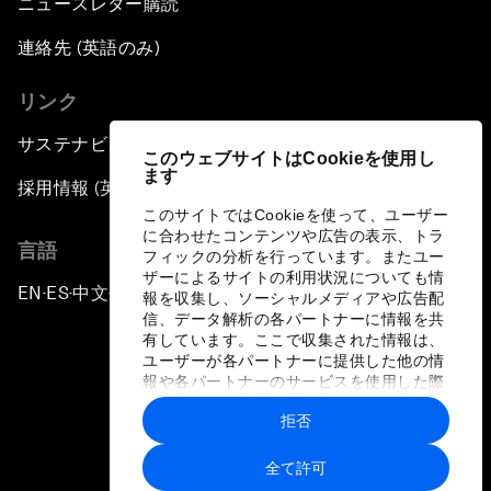
ニュースレター購読
The Rise of Data-ocracy
連絡先 (英語のみ)
リンク
Earth Data: A Remedy for Environmental Risk?
サステナビリティへの取り組み
このウェブサイトはCookieを使用し
Scaling Up Electric Mobility
ます
採用情報 (英語のみ)
このサイトではCookieを使って、ユーザー
Strategic Outlook on Europe
に合わせたコンテンツや広告の表示、トラ
言語
フィックの分析を行っています。またユー
ザーによるサイトの利用状況についても情
China's Green Leadership
EN
ES
中文
日本語
▪
▪
▪
報を収集し、ソーシャルメディアや広告配
信、データ解析の各パートナーに情報を共
有しています。ここで収集された情報は、
In Innovation's Shadow
ユーザーが各パートナーに提供した他の情
報や各パートナーのサービスを使用した際
に収集された情報と組み合わされ、各パー
Welcome to the Annual Meeting of the New
拒否
トナーによって使用されることがありま
Champions 2018
プライバシーポリシーと利用規約
す。
全て許可
サイトマップ