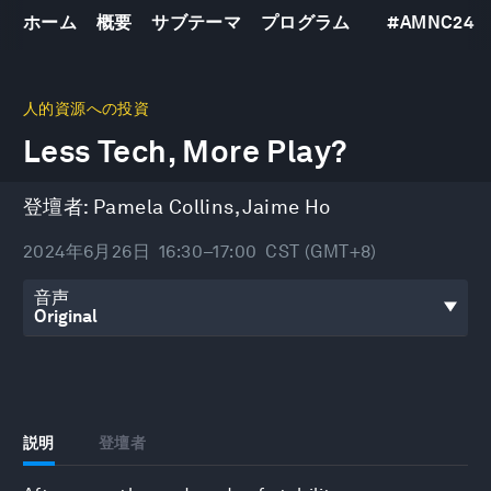
ホーム
概要
サブテーマ
プログラム
#
AMNC24
0
seconds
人的資源への投資
of
Less Tech, More Play?
32
minutes,
20
seconds
登壇者:
Pamela Collins
,
Jaime Ho
2024年6月26日
16:30–17:00
CST (GMT+8)
音声
説明
登壇者