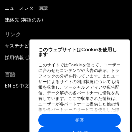
ニュースレター購読
連絡先 (英語のみ)
リンク
サステナビリティへの取り組み
このウェブサイトはCookieを使用し
ます
採用情報 (英語のみ)
このサイトではCookieを使って、ユーザー
に合わせたコンテンツや広告の表示、トラ
言語
フィックの分析を行っています。またユー
ザーによるサイトの利用状況についても情
EN
ES
中文
日本語
▪
▪
▪
報を収集し、ソーシャルメディアや広告配
信、データ解析の各パートナーに情報を共
有しています。ここで収集された情報は、
ユーザーが各パートナーに提供した他の情
報や各パートナーのサービスを使用した際
に収集された情報と組み合わされ、各パー
拒否
トナーによって使用されることがありま
プライバシーポリシーと利用規約
す。