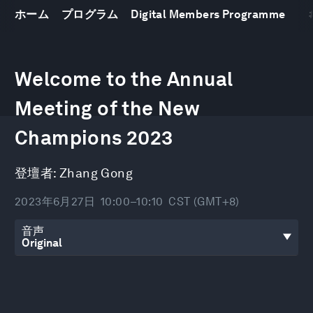
ホーム
プログラム
Digital Members Programme
0
seconds
Welcome to the Annual
of
9
minutes,
Meeting of the New
52
seconds
Champions 2023
登壇者:
Zhang Gong
2023年6月27日
10:00–10:10
CST (GMT+8)
音声