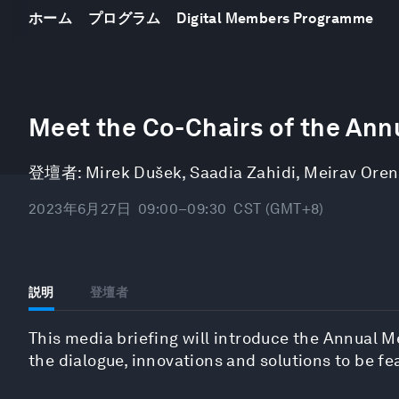
ホーム
プログラム
Digital Members Programme
0
seconds
Meet the Co-Chairs of the An
of
34
minutes,
登壇者:
Mirek Dušek
,
Saadia Zahidi
,
Meirav Oren
33
seconds
Volume
90%
2023年6月27日
09:00–09:30
CST (GMT+8)
説明
登壇者
This media briefing will introduce the Annual 
the dialogue, innovations and solutions to be fe