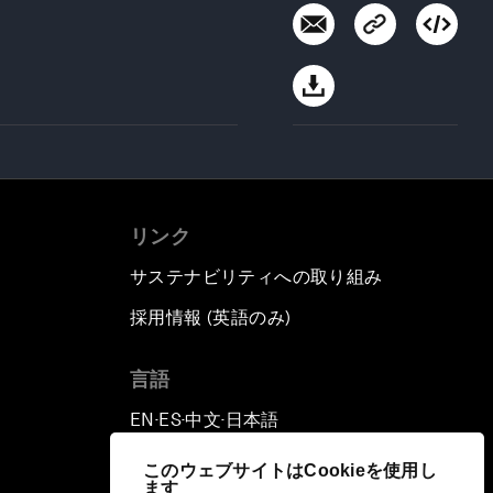
リンク
サステナビリティへの取り組み
採用情報 (英語のみ)
て
言語
EN
ES
中文
日本語
▪
▪
▪
このウェブサイトはCookieを使用し
ます