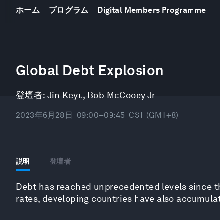
ホーム
プログラム
Digital Members Programme
0
seconds
Global Debt Explosion
of
46
minutes,
登壇者:
Jin Keyu
,
Bob McCooey Jr
51
seconds
Volume
90%
2023年6月28日
09:00–09:45
CST (GMT+8)
説明
登壇者
Debt has reached unprecedented levels since the
rates, developing countries have also accumulat