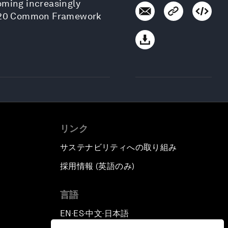
coming increasingly
e G20 Common Framework
リンク
サステナビリティへの取り組み
採用情報 (英語のみ)
て
言語
EN
ES
中文
日本語
▪
▪
▪