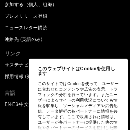
参加する（個人、組織）
Opening Plenary with Li Keqiang
プレスリリース登録
Scaling Up Strategic Technologies
ニュースレター購読
Talent Transforming Technology
連絡先 (英語のみ)
リンク
The Secret Life of Whales
サステナビリティへの取り組み
このウェブサイトはCookieを使用し
Connecting with Digital ASEAN
ます
採用情報 (英語のみ)
このサイトではCookieを使って、ユーザー
Drone Delivery: Transforming Logistics and
に合わせたコンテンツや広告の表示、トラ
言語
Lives
フィックの分析を行っています。またユー
ザーによるサイトの利用状況についても情
EN
ES
中文
日本語
▪
▪
▪
報を収集し、ソーシャルメディアや広告配
Unlocking the Industrial Internet of Things
信、データ解析の各パートナーに情報を共
有しています。ここで収集された情報は、
ユーザーが各パートナーに提供した他の情
China, Science and the World
報や各パートナーのサービスを使用した際