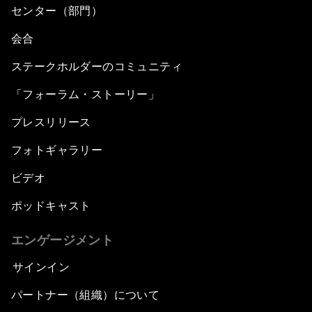
Going beyond a Trade War
センター（部門）
会合
Defending Nature's Last Frontiers
ステークホルダーのコミュニティ
Why 5G Matters
「フォーラム・ストーリー」
プレスリリース
The Art of Influence
フォトギャラリー
Climate Change: The Next Financial Crisis?
ビデオ
Digital Health at a Tipping Point
ポッドキャスト
Sustaining the Space Economy
エンゲージメント
サインイン
Welcome to the Annual Meeting of the New
Champions 2019
パートナー（組織）について