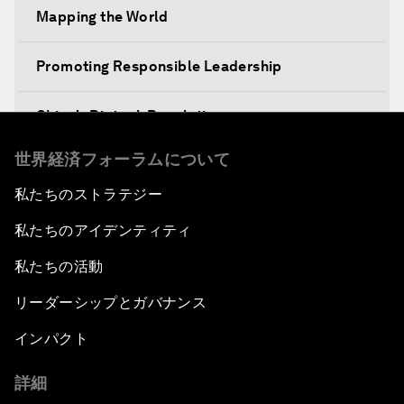
Mapping the World
Promoting Responsible Leadership
China's Biotech Revolution
世界経済フォーラムについて
No More Obscurity
私たちのストラテジー
Technology Power Play
私たちのアイデンティティ
Green Leadership: Sustainability as Strategy
私たちの活動
リーダーシップとガバナンス
Navigating The Skies
インパクト
Greening China's Belt and Road Initiative
詳細