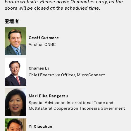
Forum website. Please arrive 15 minutes early, as the
doors will be closed at the scheduled time.
登壇者
Geoff Cutmore
Anchor, CNBC
Charles Li
Chief Executive Officer, MicroConnect
Mari Elka Pangestu
Special Advisor on International Trade and
Multilateral Cooperation, Indonesia Government
Yi Xiaozhun