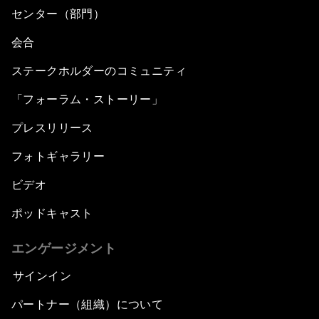
Reforms
センター（部門）
Northern Lights: A Nordic Perspective on
会合
Innovation and Inclusive Growth
ステークホルダーのコミュニティ
Security Outlook for the Korean Peninsula
「フォーラム・ストーリー」
プレスリリース
Bridging the Gender Divide
フォトギャラリー
China's Clean Tech Revolution
ビデオ
ポッドキャスト
Pioneering the Sharing Economy
エンゲージメント
Co-Chair Roundtable: Shaping Healthcare
Reform
サインイン
パートナー（組織）について
Issue Briefing: European Political Outlook