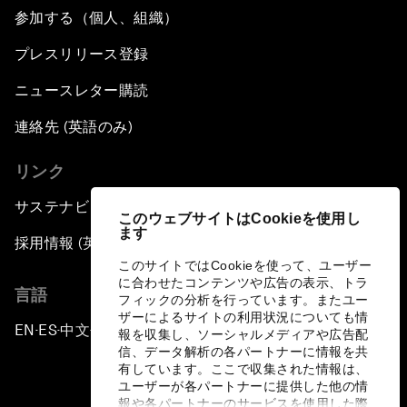
参加する（個人、組織）
The Smart City Revolution
プレスリリース登録
Dragon Science
ニュースレター購読
連絡先 (英語のみ)
Amplifying Human Potential
リンク
The Race towards Smart Mobility
サステナビリティへの取り組み
このウェブサイトはCookieを使用し
ます
One Belt, One Road: The Global Implications
採用情報 (英語のみ)
このサイトではCookieを使って、ユーザー
に合わせたコンテンツや広告の表示、トラ
Climate's Next Frontier
言語
フィックの分析を行っています。またユー
ザーによるサイトの利用状況についても情
EN
ES
中文
日本語
▪
▪
▪
Leading the Energy Transition
報を収集し、ソーシャルメディアや広告配
信、データ解析の各パートナーに情報を共
有しています。ここで収集された情報は、
Editing Humans
ユーザーが各パートナーに提供した他の情
報や各パートナーのサービスを使用した際