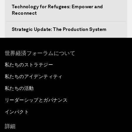
Technology for Refugees: Empower and
Reconnect
Strategic Update: The Production System
The Global Impact of China's Consumer Class
世界経済フォーラムについて
Public Art: Spaces of Hope
私たちのストラテジー
私たちのアイデンティティ
China: The Next World Leader?
私たちの活動
Bio-Inspired Design
リーダーシップとガバナンス
Artificial Intelligence Unleashed
インパクト
詳細
The Global Implications of China's Financial