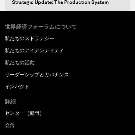
Strategic Update: The Production System
The Global Impact of China's Consumer Class
世界経済フォーラムについて
Public Art: Spaces of Hope
私たちのストラテジー
私たちのアイデンティティ
China: The Next World Leader?
私たちの活動
Bio-Inspired Design
リーダーシップとガバナンス
Artificial Intelligence Unleashed
インパクト
詳細
The Global Implications of China's Financial
Reforms
センター（部門）
Northern Lights: A Nordic Perspective on
会合
Innovation and Inclusive Growth