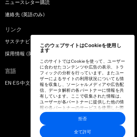
Dragon Science
ニュースレター購読
連絡先 (英語のみ)
Amplifying Human Potential
リンク
The Race towards Smart Mobility
サステナビリティへの取り組み
このウェブサイトはCookieを使用し
ます
One Belt, One Road: The Global Implications
採用情報 (英語のみ)
このサイトではCookieを使って、ユーザー
に合わせたコンテンツや広告の表示、トラ
Climate's Next Frontier
言語
フィックの分析を行っています。またユー
ザーによるサイトの利用状況についても情
EN
ES
中文
日本語
▪
▪
▪
Leading the Energy Transition
報を収集し、ソーシャルメディアや広告配
信、データ解析の各パートナーに情報を共
有しています。ここで収集された情報は、
Editing Humans
ユーザーが各パートナーに提供した他の情
報や各パートナーのサービスを使用した際
に収集された情報と組み合わされ、各パー
Towards Humane Cities
拒否
トナーによって使用されることがありま
プライバシーポリシーと利用規約
す。
全て許可
China's New Age of Entertainment
サイトマップ