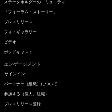
ステークホルダーのコミュニティ
Security Outlook for the Korean Peninsula
「フォーラム・ストーリー」
プレスリリース
Bridging the Gender Divide
フォトギャラリー
China's Clean Tech Revolution
ビデオ
ポッドキャスト
Pioneering the Sharing Economy
エンゲージメント
Co-Chair Roundtable: Shaping Healthcare
Reform
サインイン
パートナー（組織）について
Issue Briefing: European Political Outlook
参加する（個人、組織）
The Smart City Revolution
プレスリリース登録