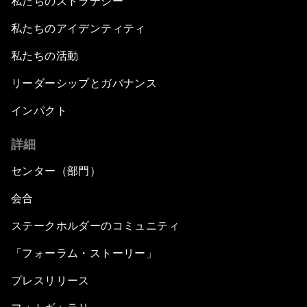
私たちのストラテジー
私たちのアイデンティティ
China: The Next World Leader?
私たちの活動
Bio-Inspired Design
リーダーシップとガバナンス
Artificial Intelligence Unleashed
インパクト
詳細
The Global Implications of China's Financial
Reforms
センター（部門）
Northern Lights: A Nordic Perspective on
会合
Innovation and Inclusive Growth
ステークホルダーのコミュニティ
Security Outlook for the Korean Peninsula
「フォーラム・ストーリー」
プレスリリース
Bridging the Gender Divide