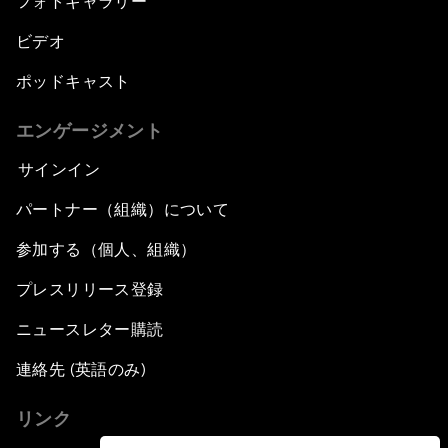
フォトギャラリー
China's Clean Tech Revolution
ビデオ
ポッドキャスト
Pioneering the Sharing Economy
エンゲージメント
Co-Chair Roundtable: Shaping Healthcare
Reform
サインイン
パートナー（組織）について
Issue Briefing: European Political Outlook
参加する（個人、組織）
The Smart City Revolution
プレスリリース登録
Dragon Science
ニュースレター購読
連絡先 (英語のみ)
Amplifying Human Potential
リンク
The Race towards Smart Mobility