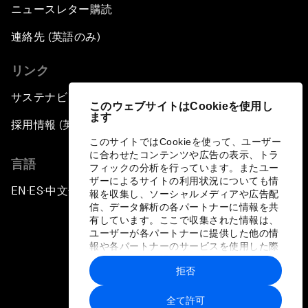
Dragon Science
ニュースレター購読
連絡先 (英語のみ)
Amplifying Human Potential
リンク
The Race towards Smart Mobility
サステナビリティへの取り組み
このウェブサイトはCookieを使用し
ます
One Belt, One Road: The Global Implications
採用情報 (英語のみ)
このサイトではCookieを使って、ユーザー
に合わせたコンテンツや広告の表示、トラ
Climate's Next Frontier
言語
フィックの分析を行っています。またユー
ザーによるサイトの利用状況についても情
EN
ES
中文
日本語
▪
▪
▪
Leading the Energy Transition
報を収集し、ソーシャルメディアや広告配
信、データ解析の各パートナーに情報を共
有しています。ここで収集された情報は、
Editing Humans
ユーザーが各パートナーに提供した他の情
報や各パートナーのサービスを使用した際
に収集された情報と組み合わされ、各パー
Towards Humane Cities
拒否
トナーによって使用されることがありま
プライバシーポリシーと利用規約
す。
全て許可