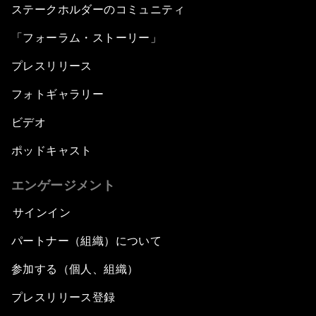
ステークホルダーのコミュニティ
Security Outlook for the Korean Peninsula
「フォーラム・ストーリー」
プレスリリース
Bridging the Gender Divide
フォトギャラリー
China's Clean Tech Revolution
ビデオ
ポッドキャスト
Pioneering the Sharing Economy
エンゲージメント
Co-Chair Roundtable: Shaping Healthcare
Reform
サインイン
パートナー（組織）について
Issue Briefing: European Political Outlook
参加する（個人、組織）
The Smart City Revolution
プレスリリース登録