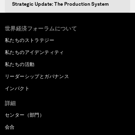
Strategic Update: The Production System
The Global Impact of China's Consumer Class
世界経済フォーラムについて
Public Art: Spaces of Hope
私たちのストラテジー
私たちのアイデンティティ
China: The Next World Leader?
私たちの活動
Bio-Inspired Design
リーダーシップとガバナンス
Artificial Intelligence Unleashed
インパクト
詳細
The Global Implications of China's Financial
Reforms
センター（部門）
Northern Lights: A Nordic Perspective on
会合
Innovation and Inclusive Growth