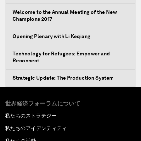
Welcome to the Annual Meeting of the New
Champions 2017
Opening Plenary with Li Keqiang
Technology for Refugees: Empower and
Reconnect
Strategic Update: The Production System
The Global Impact of China's Consumer Class
世界経済フォーラムについて
Public Art: Spaces of Hope
私たちのストラテジー
私たちのアイデンティティ
China: The Next World Leader?
私たちの活動