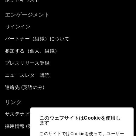
Pioneering the Sharing Economy
エンゲージメント
Co-Chair Roundtable: Shaping Healthcare
Reform
サインイン
パートナー（組織）について
Issue Briefing: European Political Outlook
参加する（個人、組織）
The Smart City Revolution
プレスリリース登録
Dragon Science
ニュースレター購読
連絡先 (英語のみ)
Amplifying Human Potential
リンク
The Race towards Smart Mobility
サステナビリティへの取り組み
このウェブサイトはCookieを使用し
ます
One Belt, One Road: The Global Implications
採用情報 (英語のみ)
このサイトではCookieを使って、ユーザー