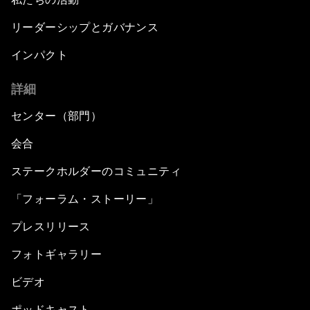
Bio-Inspired Design
リーダーシップとガバナンス
Artificial Intelligence Unleashed
インパクト
詳細
The Global Implications of China's Financial
Reforms
センター（部門）
Northern Lights: A Nordic Perspective on
会合
Innovation and Inclusive Growth
ステークホルダーのコミュニティ
Security Outlook for the Korean Peninsula
「フォーラム・ストーリー」
プレスリリース
Bridging the Gender Divide
フォトギャラリー
China's Clean Tech Revolution
ビデオ
ポッドキャスト