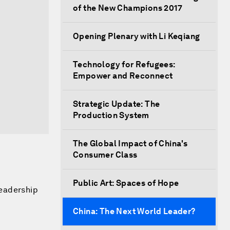
of the New Champions 2017
Opening Plenary with Li Keqiang
Technology for Refugees:
Empower and Reconnect
Strategic Update: The
Production System
The Global Impact of China's
Consumer Class
Public Art: Spaces of Hope
leadership
China: The Next World Leader?