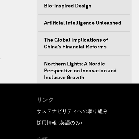
Bio-Inspired Design
Artificial Intelligence Unleashed
The Global Implications of
China's Financial Reforms
w
Northern Lights: A Nordic
Perspective on Innovation and
Inclusive Growth
Security Outlook for the Korean
リンク
Peninsula
サステナビリティへの取り組み
Bridging the Gender Divide
採用情報 (英語のみ)
て
China's Clean Tech Revolution