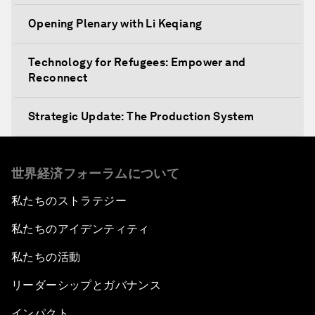
Opening Plenary with Li Keqiang
Technology for Refugees: Empower and
Reconnect
Strategic Update: The Production System
The Global Impact of China's Consumer Class
世界経済フォーラムについて
Public Art: Spaces of Hope
私たちのストラテジー
私たちのアイデンティティ
China: The Next World Leader?
私たちの活動
Bio-Inspired Design
リーダーシップとガバナンス
Artificial Intelligence Unleashed
インパクト