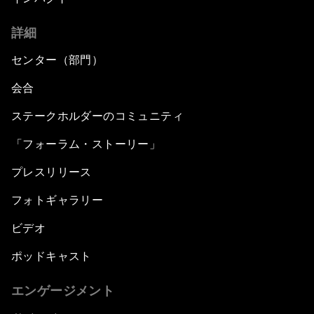
詳細
The Global Implications of China's Financial
Reforms
センター（部門）
Northern Lights: A Nordic Perspective on
会合
Innovation and Inclusive Growth
ステークホルダーのコミュニティ
Security Outlook for the Korean Peninsula
「フォーラム・ストーリー」
プレスリリース
Bridging the Gender Divide
フォトギャラリー
China's Clean Tech Revolution
ビデオ
ポッドキャスト
Pioneering the Sharing Economy
エンゲージメント
Co-Chair Roundtable: Shaping Healthcare
Reform