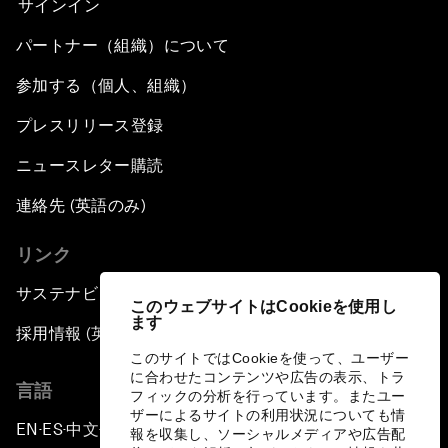
サインイン
パートナー（組織）について
Issue Briefing: European Political Outlook
参加する（個人、組織）
The Smart City Revolution
プレスリリース登録
Dragon Science
ニュースレター購読
連絡先 (英語のみ)
Amplifying Human Potential
リンク
The Race towards Smart Mobility
サステナビリティへの取り組み
このウェブサイトはCookieを使用し
ます
One Belt, One Road: The Global Implications
採用情報 (英語のみ)
このサイトではCookieを使って、ユーザー
に合わせたコンテンツや広告の表示、トラ
Climate's Next Frontier
言語
フィックの分析を行っています。またユー
ザーによるサイトの利用状況についても情
EN
ES
中文
日本語
▪
▪
▪
Leading the Energy Transition
報を収集し、ソーシャルメディアや広告配